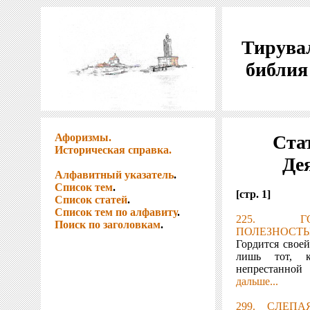
Тирувал
библия
Афоризмы.
Стат
Историческая справка.
Де
Алфавитный указатель
.
Список тем
.
[стр. 1]
Список статей
.
Список тем по алфавиту
.
225. Г
Поиск по заголовкам
.
ПОЛЕЗНОСТЬ
Гордится свое
лишь тот, к
непрестанно
дальше...
299. СЛЕП