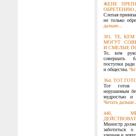
ЖЕНЕ ПРЕП
ОБРЕТЕНИЮ 
Слепая привяза
не только обр
дальше...
301. ТЕ, КЕ
МОГУТ СОВ
И СМЕЛЫЕ ПО
Те, кем рук
совершать 
поступки ради
и общества.
Чит
364. ТОТ ГОТ
Тот готов п
нерушимым бе
мудростью и 
Читать дальше..
446. М
ДЕЙСТВОВАТ
Министр долже
заботиться о
ученым и деят