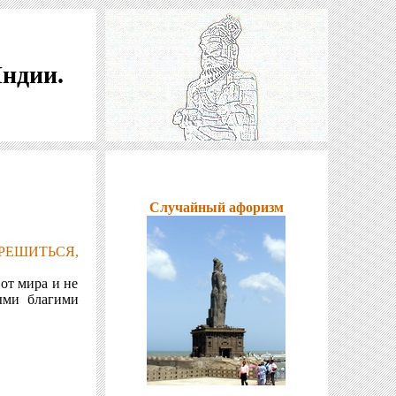
Индии.
Случайный афоризм
ТРЕШИТЬСЯ,
 от мира и не
ыми благими