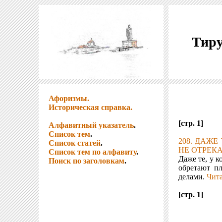
Тиру
Афоризмы.
Историческая справка.
[стр. 1]
Алфавитный указатель
.
Список тем
.
208. ДАЖЕ
Список статей
.
НЕ ОТРЕКА
Список тем по алфавиту
.
Даже те, у к
Поиск по заголовкам
.
обретают п
делами.
Чита
[стр. 1]