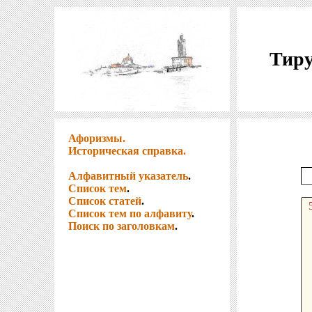
Тиру
Афоризмы.
Историческая справка.
Алфавитный указатель
.
Список тем
.
Список статей
.
Список тем по алфавиту
.
Поиск по заголовкам
.