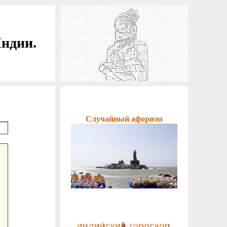
Индии.
Случайный афоризм