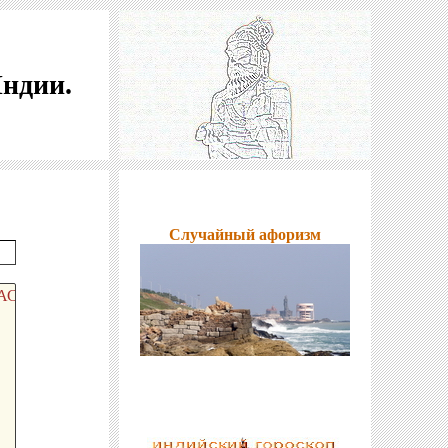
Индии.
Случайный афоризм