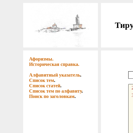
Тиру
Афоризмы.
Историческая справка.
Алфавитный указатель
.
Список тем
.
Список статей
.
Список тем по алфавиту
.
Поиск по заголовкам
.