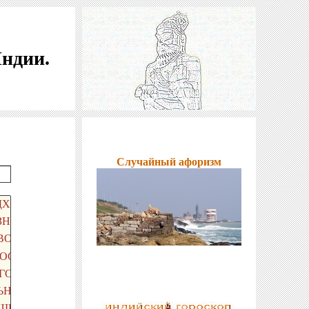
Индии.
Случайный афоризм