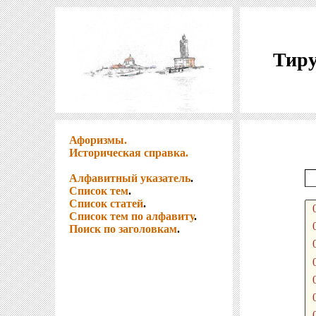
Тиру
Афоризмы.
Историческая справка.
Алфавитный указатель
.
Список тем
.
Список статей
.
Список тем по алфавиту
.
Поиск по заголовкам
.