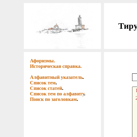
Тиру
Афоризмы.
Историческая справка.
Алфавитный указатель
.
Список тем
.
Список статей
.
Список тем по алфавиту
.
Поиск по заголовкам
.