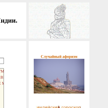
Индии.
Случайный афоризм