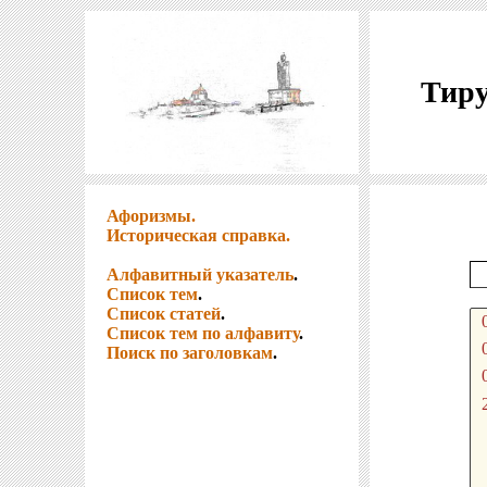
Тиру
Афоризмы.
Историческая справка.
Алфавитный указатель
.
Список тем
.
Список статей
.
Список тем по алфавиту
.
Поиск по заголовкам
.