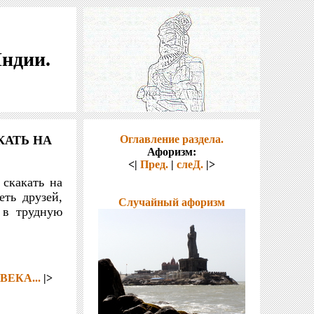
Индии.
КАТЬ НА
Оглавление раздела.
Афоризм:
<|
Пред.
|
слеД.
|>
скакать на
еть друзей,
Случайный афоризм
 в трудную
ЕКА...
|>