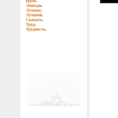
Идти
.
Лошади
.
Лучшее
.
Лучший
.
Скакать
.
Труд
.
Трудность
.