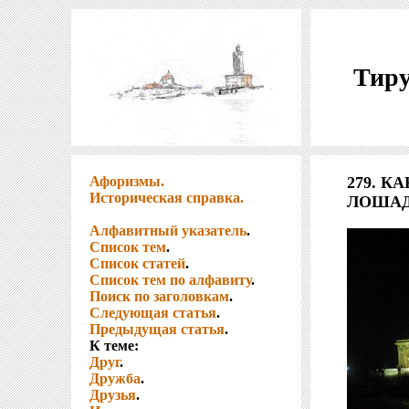
Тиру
Афоризмы.
279. 
Историческая справка.
ЛОШАДИ
Алфавитный указатель
.
Список тем
.
Список статей
.
Список тем по алфавиту
.
Поиск по заголовкам
.
Следующая статья
.
Предыдущая статья
.
К теме:
Друг
.
Дружба
.
Друзья
.